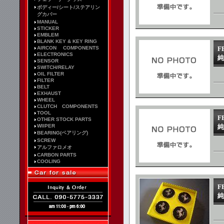
ボディー/シート/ステアリン
グカバー
MANUAL
STICKER
EMBLEM
BLANK KEY & KEY RING
AIRCON COMPONENTS
F
ELECTRONICS
純
SENSOR
SWITCH/RELAY
OIL FILTER
FILTER
BELT
EXHAUST
WHEEL
CLUTCH COMPONENTS
TOOL
F
OTHER STOCK PARTS
WIIPER
純
BEARING(ベアリング)
SCREW
アルファロメオ
CARBON PARTS
COOLING
F
純