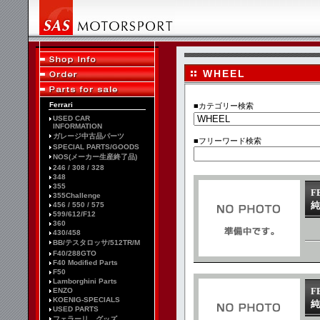
WHEEL
Ferrari
■カテゴリー検索
USED CAR
INFORMATION
ガレージ中古品パーツ
■フリーワード検索
SPECIAL PARTS/GOODS
NOS(メーカー生産終了品)
246 / 308 / 328
348
355
F
355Challenge
純
456 / 550 / 575
599/612/F12
360
430/458
BB/テスタロッサ/512TR/M
F40/288GTO
F40 Modified Parts
F50
Lamborghini Parts
F
ENZO
KOENIG-SPECIALS
純
USED PARTS
フェラーリ グッズ