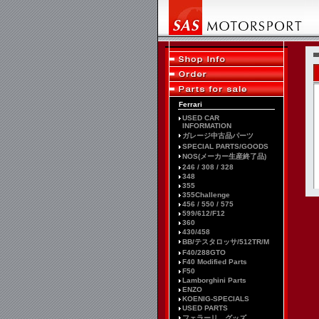
Ferrari
USED CAR
INFORMATION
ガレージ中古品パーツ
SPECIAL PARTS/GOODS
NOS(メーカー生産終了品)
246 / 308 / 328
348
355
355Challenge
456 / 550 / 575
599/612/F12
360
430/458
BB/テスタロッサ/512TR/M
F40/288GTO
F40 Modified Parts
F50
Lamborghini Parts
ENZO
KOENIG-SPECIALS
USED PARTS
フェラーリ グッズ