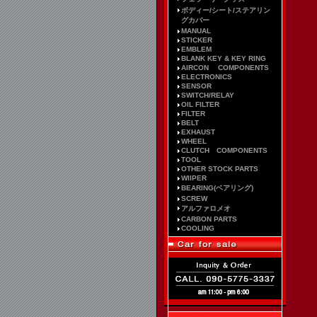
ボディー/シート/ステアリン
グカバー
MANUAL
STICKER
EMBLEM
BLANK KEY & KEY RING
AIRCON COMPONENTS
ELECTRONICS
SENSOR
SWITCH/RELAY
OIL FILTER
FILTER
BELT
EXHAUST
WHEEL
CLUTCH COMPONENTS
TOOL
OTHER STOCK PARTS
WIIPER
BEARING(ベアリング)
SCREW
アルファロメオ
CARBON PARTS
COOLING