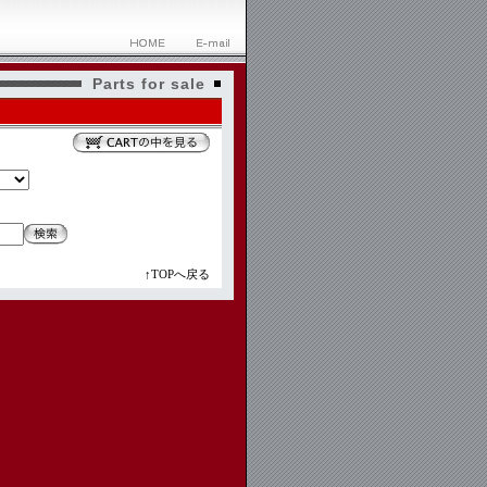
Parts for sale
↑TOPへ戻る