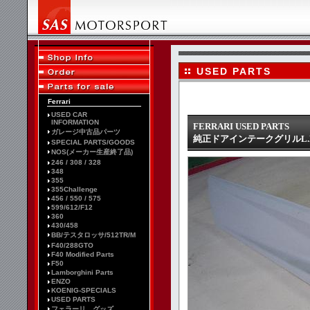
USED PARTS
Ferrari
USED CAR
INFORMATION
FERRARI USED PARTS
ガレージ中古品パーツ
純正ドアインテークグリルL.H.
SPECIAL PARTS/GOODS
NOS(メーカー生産終了品)
246 / 308 / 328
348
355
355Challenge
456 / 550 / 575
599/612/F12
360
430/458
BB/テスタロッサ/512TR/M
F40/288GTO
F40 Modified Parts
F50
Lamborghini Parts
ENZO
KOENIG-SPECIALS
USED PARTS
フェラーリ グッズ