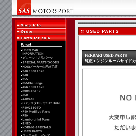
USED PARTS
Ferrari
USED CAR
INFORMATION
FERRARI USED PARTS
ガレージ中古品パーツ
純正エンジンルームサイドカバ
SPECIAL PARTS/GOODS
NOS(メーカー生産終了品)
246 / 308 / 328
348
355
355Challenge
456 / 550 / 575
599/612/F12
360
430/458
BB/テスタロッサ/512TR/M
F40/288GTO
F40 Modified Parts
F50
Lamborghini Parts
ENZO
KOENIG-SPECIALS
USED PARTS
フェラーリ グッズ