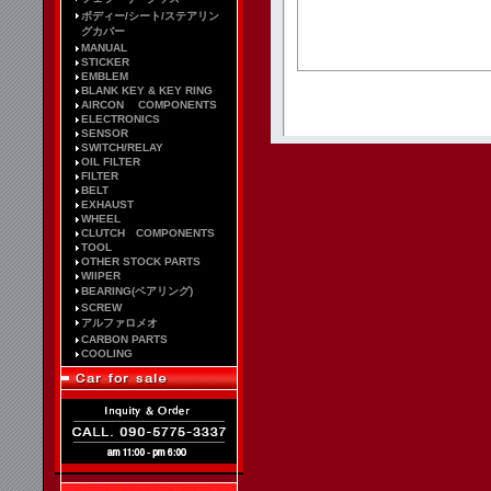
ボディー/シート/ステアリン
グカバー
MANUAL
STICKER
EMBLEM
BLANK KEY & KEY RING
AIRCON COMPONENTS
ELECTRONICS
SENSOR
SWITCH/RELAY
OIL FILTER
FILTER
BELT
EXHAUST
WHEEL
CLUTCH COMPONENTS
TOOL
OTHER STOCK PARTS
WIIPER
BEARING(ベアリング)
SCREW
アルファロメオ
CARBON PARTS
COOLING