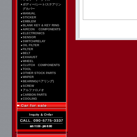
ボディー/シート/ステアリン
グカバー
MANUAL
STICKER
EMBLEM
BLANK KEY & KEY RING
AIRCON COMPONENTS
ELECTRONICS
SENSOR
SWITCH/RELAY
OIL FILTER
FILTER
BELT
EXHAUST
WHEEL
CLUTCH COMPONENTS
TOOL
OTHER STOCK PARTS
WIIPER
BEARING(ベアリング)
SCREW
アルファロメオ
CARBON PARTS
COOLING