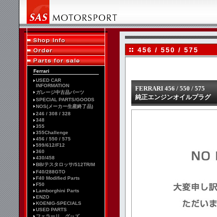
456 / 550 / 575
Ferrari
USED CAR
INFORMATION
FERRARI 456 / 550 / 575
ガレージ中古品パーツ
純正エンジンオイルプラグ 456
SPECIAL PARTS/GOODS
NOS(メーカー生産終了品)
246 / 308 / 328
348
355
355Challenge
456 / 550 / 575
599/612/F12
360
430/458
BB/テスタロッサ/512TR/M
F40/288GTO
F40 Modified Parts
F50
Lamborghini Parts
ENZO
KOENIG-SPECIALS
USED PARTS
フェラーリ グッズ