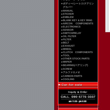
ボディー/シート/ステアリン
グカバー
MANUAL
STICKER
EMBLEM
BLANK KEY & KEY RING
AIRCON COMPONENTS
ELECTRONICS
SENSOR
SWITCH/RELAY
OIL FILTER
FILTER
BELT
EXHAUST
WHEEL
CLUTCH COMPONENTS
TOOL
OTHER STOCK PARTS
WIIPER
BEARING(ベアリング)
SCREW
アルファロメオ
CARBON PARTS
COOLING