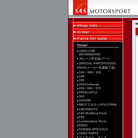
Ferrari
USED CAR
INFORMATION
ガレージ中古品パーツ
SPECIAL PARTS/GOODS
NOS(メーカー生産終了品)
246 / 308 / 328
348
355
355Challenge
456 / 550 / 575
599/612/F12
360
430/458
BB/テスタロッサ/512TR/M
F40/288GTO
F40 Modified Parts
F50
Lamborghini Parts
ENZO
KOENIG-SPECIALS
USED PARTS
フェラーリ グッズ