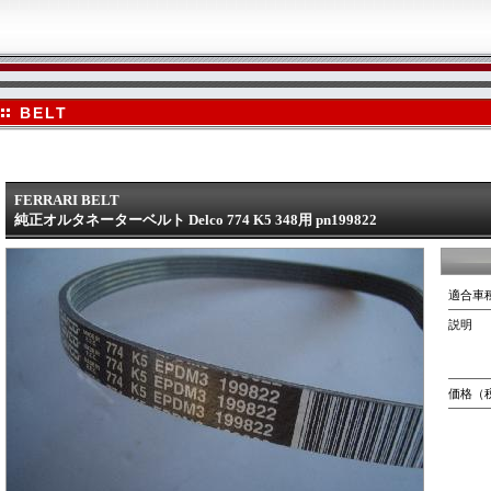
BELT
FERRARI BELT
純正オルタネーターベルト Delco 774 K5 348用 pn199822
適合車
説明
価格（