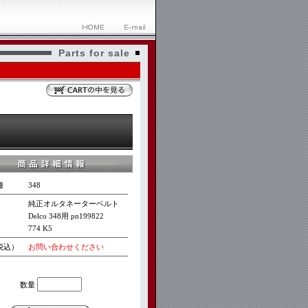
Parts for sale
種
348
純正オルタネーターベルト
Delco 348用 pn199822
774 K5
税込）
お問い合わせください
数量