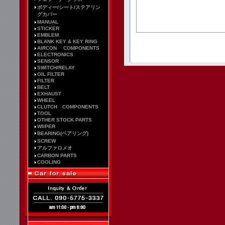
ボディー/シート/ステアリン
グカバー
MANUAL
STICKER
EMBLEM
BLANK KEY & KEY RING
AIRCON COMPONENTS
ELECTRONICS
SENSOR
SWITCH/RELAY
OIL FILTER
FILTER
BELT
EXHAUST
WHEEL
CLUTCH COMPONENTS
TOOL
OTHER STOCK PARTS
WIIPER
BEARING(ベアリング)
SCREW
アルファロメオ
CARBON PARTS
COOLING