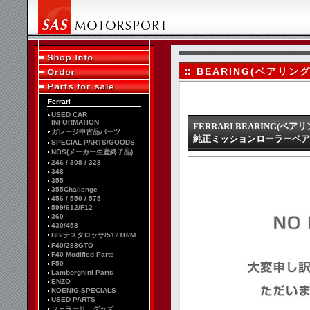
BEARING(ベアリング
Ferrari
USED CAR
INFORMATION
FERRARI BEARING(ベアリ
ガレージ中古品パーツ
純正ミッションローラーベアリング 35
SPECIAL PARTS/GOODS
NOS(メーカー生産終了品)
246 / 308 / 328
348
355
355Challenge
456 / 550 / 575
599/612/F12
360
430/458
BB/テスタロッサ/512TR/M
F40/288GTO
F40 Modified Parts
F50
Lamborghini Parts
ENZO
KOENIG-SPECIALS
USED PARTS
フェラーリ グッズ