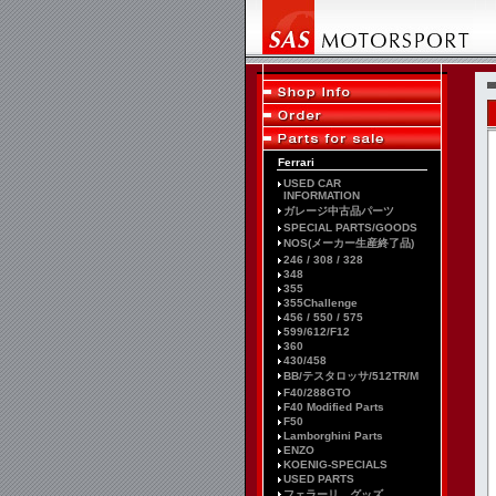
Ferrari
USED CAR
INFORMATION
ガレージ中古品パーツ
SPECIAL PARTS/GOODS
NOS(メーカー生産終了品)
246 / 308 / 328
348
355
355Challenge
456 / 550 / 575
599/612/F12
360
430/458
BB/テスタロッサ/512TR/M
F40/288GTO
F40 Modified Parts
F50
Lamborghini Parts
ENZO
KOENIG-SPECIALS
USED PARTS
フェラーリ グッズ