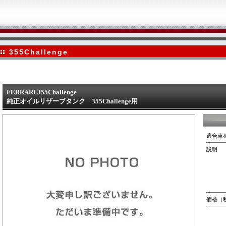
355Challenge
FERRARI 355Challenge
純正オイルリザーブタンク 355Challenge用
適合車
説明
価格（