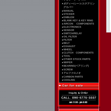
ボディー/シート/ステアリン
グカバー
MANUAL
STICKER
EMBLEM
BLANK KEY & KEY RING
AIRCON COMPONENTS
ELECTRONICS
SENSOR
SWITCH/RELAY
OIL FILTER
FILTER
BELT
EXHAUST
WHEEL
CLUTCH COMPONENTS
TOOL
OTHER STOCK PARTS
WIIPER
BEARING(ベアリング)
SCREW
アルファロメオ
CARBON PARTS
COOLING