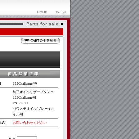
Parts for sale
種
355Challenge/他
純正オイルリザーブタンク
355Challenge用
PN176571
パワステオイル/ブレーキオ
イル用
税込）
お問い合わせください