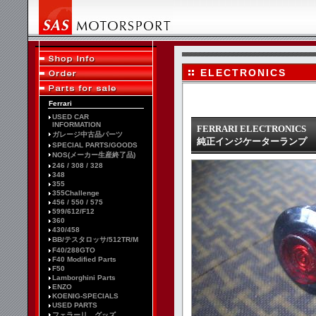
ELECTRONICS
Ferrari
USED CAR
INFORMATION
FERRARI ELECTRONICS
ガレージ中古品パーツ
純正インジケーターランプ
SPECIAL PARTS/GOODS
NOS(メーカー生産終了品)
246 / 308 / 328
348
355
355Challenge
456 / 550 / 575
599/612/F12
360
430/458
BB/テスタロッサ/512TR/M
F40/288GTO
F40 Modified Parts
F50
Lamborghini Parts
ENZO
KOENIG-SPECIALS
USED PARTS
フェラーリ グッズ