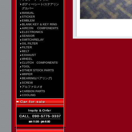
ボディー/シート/ステアリン
グカバー
MANUAL
STICKER
EMBLEM
BLANK KEY & KEY RING
AIRCON COMPONENTS
ELECTRONICS
SENSOR
SWITCH/RELAY
OIL FILTER
FILTER
BELT
EXHAUST
WHEEL
CLUTCH COMPONENTS
TOOL
OTHER STOCK PARTS
WIIPER
BEARING(ベアリング)
SCREW
アルファロメオ
CARBON PARTS
COOLING