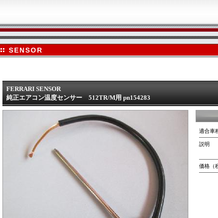
SENSOR
FERRARI SENSOR
純正エアコン温度センサー 512TR/M用 pn154283
適合車
説明
価格（