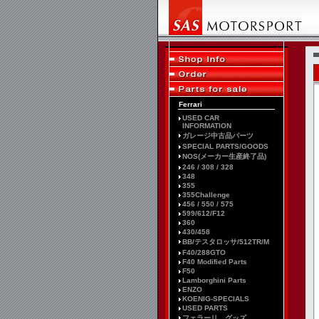
Ferrari
USED CAR
INFORMATION
ガレージ中古品パーツ
SPECIAL PARTS/GOODS
NOS(メーカー生産終了品)
246 / 308 / 328
348
355
355Challenge
456 / 550 / 575
599/612/F12
360
430/458
BB/テスタロッサ/512TR/M
F40/288GTO
F40 Modified Parts
F50
Lamborghini Parts
ENZO
KOENIG-SPECIALS
USED PARTS
フェラーリ グッズ