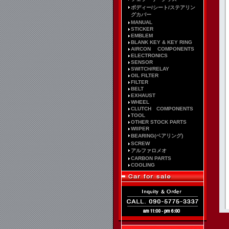
ボディー/シート/ステアリン
グカバー
MANUAL
STICKER
EMBLEM
BLANK KEY & KEY RING
AIRCON COMPONENTS
ELECTRONICS
SENSOR
SWITCH/RELAY
OIL FILTER
FILTER
BELT
EXHAUST
WHEEL
CLUTCH COMPONENTS
TOOL
OTHER STOCK PARTS
WIIPER
BEARING(ベアリング)
SCREW
アルファロメオ
CARBON PARTS
COOLING