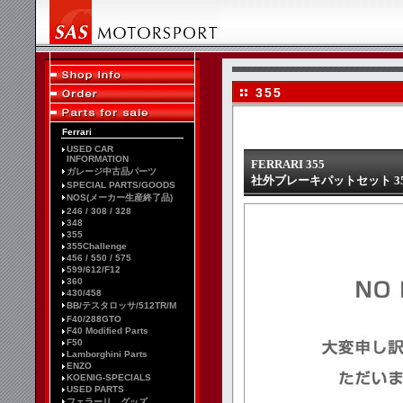
355
Ferrari
USED CAR
INFORMATION
FERRARI 355
ガレージ中古品パーツ
社外ブレーキパットセット 35
SPECIAL PARTS/GOODS
NOS(メーカー生産終了品)
246 / 308 / 328
348
355
355Challenge
456 / 550 / 575
599/612/F12
360
430/458
BB/テスタロッサ/512TR/M
F40/288GTO
F40 Modified Parts
F50
Lamborghini Parts
ENZO
KOENIG-SPECIALS
USED PARTS
フェラーリ グッズ