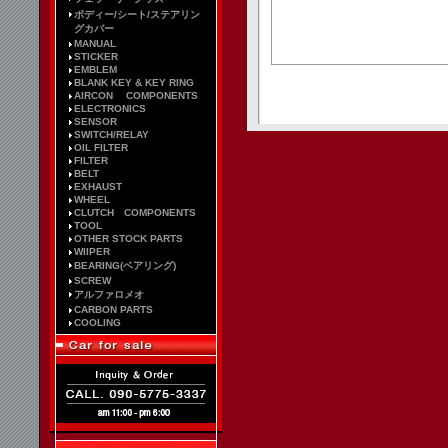
ボディー/シート/ステアリン
グカバー
MANUAL
STICKER
EMBLEM
BLANK KEY & KEY RING
AIRCON COMPONENTS
ELECTRONICS
SENSOR
SWITCH/RELAY
OIL FILTER
FILTER
BELT
EXHAUST
WHEEL
CLUTCH COMPONENTS
TOOL
OTHER STOCK PARTS
WIIPER
BEARING(ベアリング)
SCREW
アルファロメオ
CARBON PARTS
COOLING