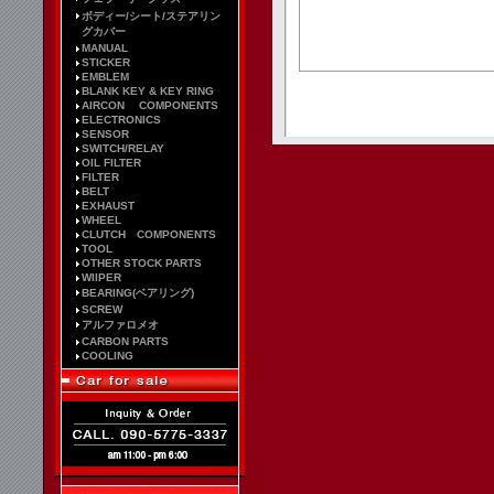
ボディー/シート/ステアリン
グカバー
MANUAL
STICKER
EMBLEM
BLANK KEY & KEY RING
AIRCON COMPONENTS
ELECTRONICS
SENSOR
SWITCH/RELAY
OIL FILTER
FILTER
BELT
EXHAUST
WHEEL
CLUTCH COMPONENTS
TOOL
OTHER STOCK PARTS
WIIPER
BEARING(ベアリング)
SCREW
アルファロメオ
CARBON PARTS
COOLING