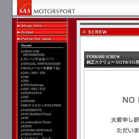
SCREW
Ferrari
USED CAR
INFORMATION
FERRARI SCREW
ガレージ中古品パーツ
純正スクリュー 512TR/355用 p
SPECIAL PARTS/GOODS
NOS(メーカー生産終了品)
246 / 308 / 328
348
355
355Challenge
456 / 550 / 575
599/612/F12
360
430/458
BB/テスタロッサ/512TR/M
F40/288GTO
F40 Modified Parts
F50
Lamborghini Parts
ENZO
KOENIG-SPECIALS
USED PARTS
フェラーリ グッズ