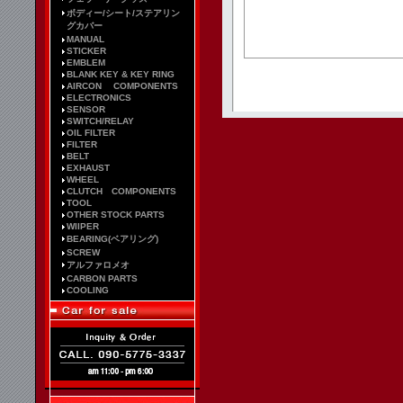
ボディー/シート/ステアリン
グカバー
MANUAL
STICKER
EMBLEM
BLANK KEY & KEY RING
AIRCON COMPONENTS
ELECTRONICS
SENSOR
SWITCH/RELAY
OIL FILTER
FILTER
BELT
EXHAUST
WHEEL
CLUTCH COMPONENTS
TOOL
OTHER STOCK PARTS
WIIPER
BEARING(ベアリング)
SCREW
アルファロメオ
CARBON PARTS
COOLING