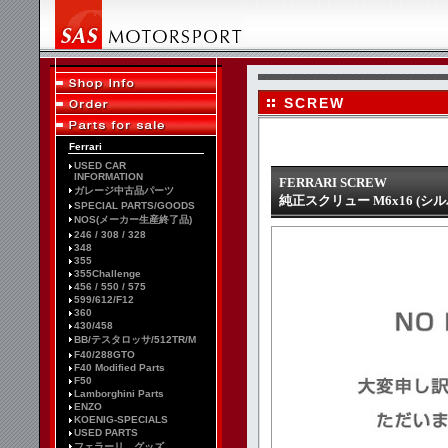
SCREW
Ferrari
USED CAR
INFORMATION
FERRARI SCREW
ガレージ中古品パーツ
純正スクリュー M6x16 (シルバー
SPECIAL PARTS/GOODS
NOS(メーカー生産終了品)
246 / 308 / 328
348
355
355Challenge
456 / 550 / 575
599/612/F12
360
430/458
BB/テスタロッサ/512TR/M
F40/288GTO
F40 Modified Parts
F50
Lamborghini Parts
ENZO
KOENIG-SPECIALS
USED PARTS
フェラーリ グッズ