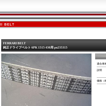
BELT
FERRARI BELT
純正ドライブベルト 6PK 1515 430用 pn235315
適合車
説明
価格（