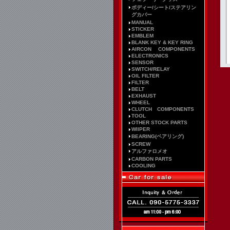
ボディー/シート/ステアリン
グカバー
MANUAL
STICKER
EMBLEM
BLANK KEY & KEY RING
AIRCON COMPONENTS
ELECTRONICS
SENSOR
SWITCH/RELAY
OIL FILTER
FILTER
BELT
EXHAUST
WHEEL
CLUTCH COMPONENTS
TOOL
OTHER STOCK PARTS
WIIPER
BEARING(ベアリング)
SCREW
アルファロメオ
CARBON PARTS
COOLING