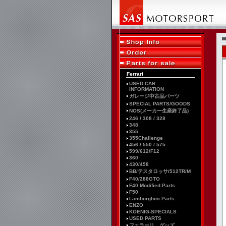
Ferrari
USED CAR
INFORMATION
ガレージ中古品パーツ
SPECIAL PARTS/GOODS
NOS(メーカー生産終了品)
246 / 308 / 328
348
355
355Challenge
456 / 550 / 575
599/612/F12
360
430/458
BB/テスタロッサ/512TR/M
F40/288GTO
F40 Modified Parts
F50
Lamborghini Parts
ENZO
KOENIG-SPECIALS
USED PARTS
フェラーリ グッズ