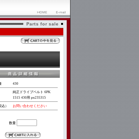
Parts for sale
種
430
純正ドライブベルト 6PK
1515 430用 pn235315
税込）
お問い合わせください
数量