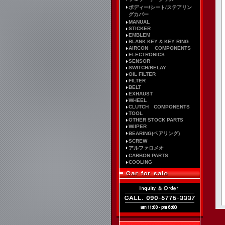
ボディー/シート/ステアリン
グカバー
MANUAL
STICKER
EMBLEM
BLANK KEY & KEY RING
AIRCON COMPONENTS
ELECTRONICS
SENSOR
SWITCH/RELAY
OIL FILTER
FILTER
BELT
EXHAUST
WHEEL
CLUTCH COMPONENTS
TOOL
OTHER STOCK PARTS
WIIPER
BEARING(ベアリング)
SCREW
アルファロメオ
CARBON PARTS
COOLING