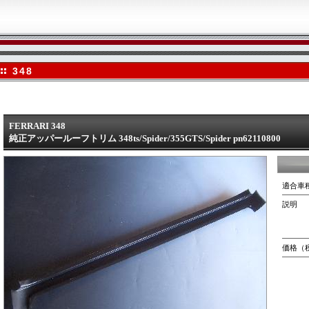
348
FERRARI 348
純正アッパールーフトリム 348ts/Spider/355GTS/Spider pn62110800
適合車
説明
価格（