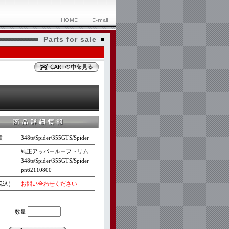
Parts for sale
種
348ts/Spider/355GTS/Spider
純正アッパールーフトリム
348ts/Spider/355GTS/Spider
pn62110800
税込）
お問い合わせください
数量