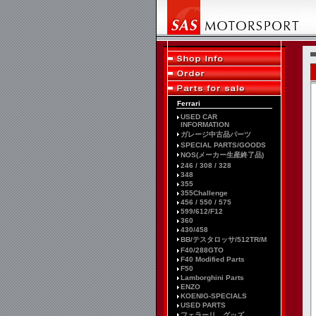
Ferrari
USED CAR
INFORMATION
ガレージ中古品パーツ
SPECIAL PARTS/GOODS
NOS(メーカー生産終了品)
246 / 308 / 328
348
355
355Challenge
456 / 550 / 575
599/612/F12
360
430/458
BB/テスタロッサ/512TR/M
F40/288GTO
F40 Modified Parts
F50
Lamborghini Parts
ENZO
KOENIG-SPECIALS
USED PARTS
フェラーリ グッズ