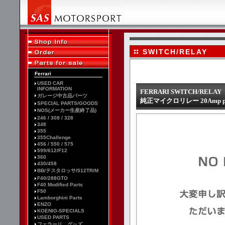
SWITCH/RELAY
Ferrari
USED CAR
INFORMATION
FERRARI SWITCH/RELAY
ガレージ中古品パーツ
純正マイクロリレー 20Amp pn
SPECIAL PARTS/GOODS
NOS(メーカー生産終了品)
246 / 308 / 328
348
355
355Challenge
456 / 550 / 575
599/612/F12
360
430/458
BB/テスタロッサ/512TR/M
F40/288GTO
F40 Modified Parts
F50
Lamborghini Parts
ENZO
KOENIG-SPECIALS
USED PARTS
フェラーリ グッズ