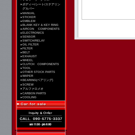
ボディー/シート/ステアリン
グカバー
MANUAL
STICKER
EMBLEM
BLANK KEY & KEY RING
AIRCON COMPONENTS
ELECTRONICS
SENSOR
SWITCH/RELAY
OIL FILTER
FILTER
BELT
EXHAUST
WHEEL
CLUTCH COMPONENTS
TOOL
OTHER STOCK PARTS
WIIPER
BEARING(ベアリング)
SCREW
アルファロメオ
CARBON PARTS
COOLING