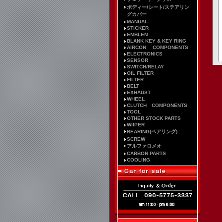
ボディー/シート/ステアリン
グカバー
MANUAL
STICKER
EMBLEM
BLANK KEY & KEY RING
AIRCON COMPONENTS
ELECTRONICS
SENSOR
SWITCH/RELAY
OIL FILTER
FILTER
BELT
EXHAUST
WHEEL
CLUTCH COMPONENTS
TOOL
OTHER STOCK PARTS
WIIPER
BEARING(ベアリング)
SCREW
アルファロメオ
CARBON PARTS
COOLING