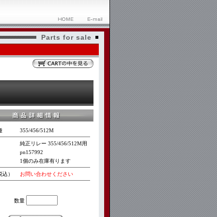
Parts for sale
種
355/456/512M
純正リレー 355/456/512M用
pn157992
1個のみ在庫有ります
税込）
お問い合わせください
数量