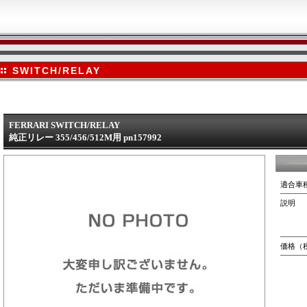
SWITCH/RELAY
FERRARI SWITCH/RELAY
純正リレー 355/456/512M用 pn157992
適合車
説明
価格（