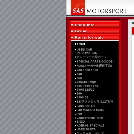
Ferrari
USED CAR
INFORMATION
ガレージ中古品パーツ
SPECIAL PARTS/GOODS
NOS(メーカー生産終了品)
246 / 308 / 328
348
355
355Challenge
456 / 550 / 575
599/612/F12
360
430/458
BB/テスタロッサ/512TR/M
F40/288GTO
F40 Modified Parts
F50
Lamborghini Parts
ENZO
KOENIG-SPECIALS
USED PARTS
フェラーリ グッズ