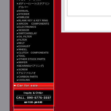
ボディー/シート/ステアリン
グカバー
MANUAL
STICKER
EMBLEM
BLANK KEY & KEY RING
AIRCON COMPONENTS
ELECTRONICS
SENSOR
SWITCH/RELAY
OIL FILTER
FILTER
BELT
EXHAUST
WHEEL
CLUTCH COMPONENTS
TOOL
OTHER STOCK PARTS
WIIPER
BEARING(ベアリング)
SCREW
アルファロメオ
CARBON PARTS
COOLING