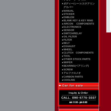
ボディー/シート/ステアリン
グカバー
MANUAL
STICKER
EMBLEM
BLANK KEY & KEY RING
AIRCON COMPONENTS
ELECTRONICS
SENSOR
SWITCH/RELAY
OIL FILTER
FILTER
BELT
EXHAUST
WHEEL
CLUTCH COMPONENTS
TOOL
OTHER STOCK PARTS
WIIPER
BEARING(ベアリング)
SCREW
アルファロメオ
CARBON PARTS
COOLING