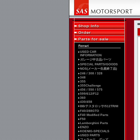
Ferrari
USED CAR
INFORMATION
ガレージ中古品パーツ
SPECIAL PARTS/GOODS
NOS(メーカー生産終了品)
246 / 308 / 328
348
355
355Challenge
456 / 550 / 575
599/612/F12
360
430/458
BB/テスタロッサ/512TR/M
F40/288GTO
F40 Modified Parts
F50
Lamborghini Parts
ENZO
KOENIG-SPECIALS
USED PARTS
フェラーリ グッズ