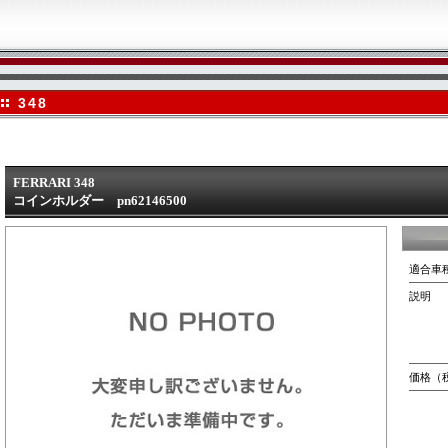
348
FERRARI 348
コインホルダー pn62146500
適合車
説明
価格（