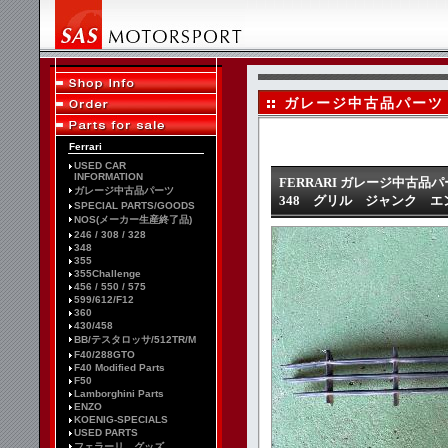
ガレージ中古品パーツ
Ferrari
USED CAR
INFORMATION
FERRARI ガレージ中古品
ガレージ中古品パーツ
348 グリル ジャンク 
SPECIAL PARTS/GOODS
NOS(メーカー生産終了品)
246 / 308 / 328
348
355
355Challenge
456 / 550 / 575
599/612/F12
360
430/458
BB/テスタロッサ/512TR/M
F40/288GTO
F40 Modified Parts
F50
Lamborghini Parts
ENZO
KOENIG-SPECIALS
USED PARTS
フェラーリ グッズ