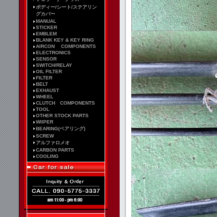
ボディー/シート/ステアリン
グカバー
MANUAL
STICKER
EMBLEM
BLANK KEY & KEY RING
AIRCON COMPONENTS
ELECTRONICS
SENSOR
SWITCH/RELAY
OIL FILTER
FILTER
BELT
EXHAUST
WHEEL
CLUTCH COMPONENTS
TOOL
OTHER STOCK PARTS
WIIPER
BEARING(ベアリング)
SCREW
アルファロメオ
CARBON PARTS
COOLING