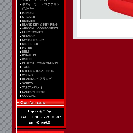
ボディー/シート/ステアリン
グカバー
MANUAL
STICKER
EMBLEM
BLANK KEY & KEY RING
AIRCON COMPONENTS
ELECTRONICS
SENSOR
SWITCH/RELAY
OIL FILTER
FILTER
BELT
EXHAUST
WHEEL
CLUTCH COMPONENTS
TOOL
OTHER STOCK PARTS
WIIPER
BEARING(ベアリング)
SCREW
アルファロメオ
CARBON PARTS
COOLING