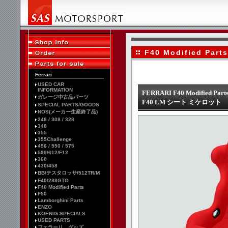
F40 Modified Parts
Ferrari
USED CAR
INFORMATION
FERRARI F40 Modified Part
ガレージ中古品パーツ
F40 LM シート ミケロット
SPECIAL PARTS/GOODS
NOS(メーカー生産終了品)
246 / 308 / 328
348
355
355Challenge
456 / 550 / 575
599/612/F12
360
430/458
BB/テスタロッサ/512TR/M
F40/288GTO
F40 Modified Parts
F50
Lamborghini Parts
ENZO
KOENIG-SPECIALS
USED PARTS
フェラーリ グッズ