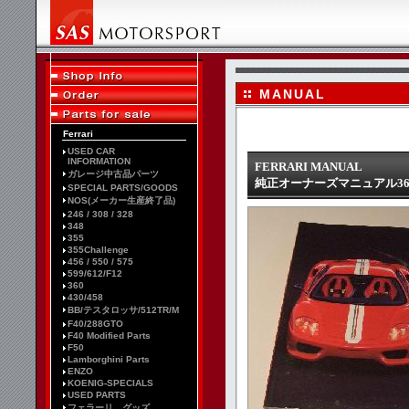
MANUAL
Ferrari
USED CAR
INFORMATION
FERRARI MANUAL
ガレージ中古品パーツ
純正オーナーズマニュアル360Cha
SPECIAL PARTS/GOODS
NOS(メーカー生産終了品)
246 / 308 / 328
348
355
355Challenge
456 / 550 / 575
599/612/F12
360
430/458
BB/テスタロッサ/512TR/M
F40/288GTO
F40 Modified Parts
F50
Lamborghini Parts
ENZO
KOENIG-SPECIALS
USED PARTS
フェラーリ グッズ