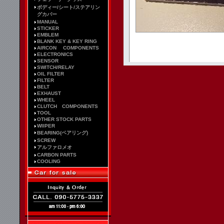
ボディー/シート/ステアリン
グカバー
MANUAL
STICKER
EMBLEM
BLANK KEY & KEY RING
AIRCON COMPONENTS
ELECTRONICS
SENSOR
SWITCH/RELAY
OIL FILTER
FILTER
BELT
EXHAUST
WHEEL
CLUTCH COMPONENTS
TOOL
OTHER STOCK PARTS
WIIPER
BEARING(ベアリング)
SCREW
アルファロメオ
CARBON PARTS
COOLING