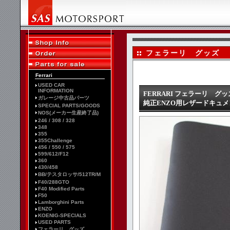
フェラーリ グッズ
Ferrari
USED CAR
INFORMATION
FERRARI フェラーリ グッ
ガレージ中古品パーツ
純正ENZO用レザードキュ
SPECIAL PARTS/GOODS
NOS(メーカー生産終了品)
246 / 308 / 328
348
355
355Challenge
456 / 550 / 575
599/612/F12
360
430/458
BB/テスタロッサ/512TR/M
F40/288GTO
F40 Modified Parts
F50
Lamborghini Parts
ENZO
KOENIG-SPECIALS
USED PARTS
フェラーリ グッズ