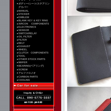
ボディー/シート/ステアリン
グカバー
MANUAL
STICKER
EMBLEM
BLANK KEY & KEY RING
AIRCON COMPONENTS
ELECTRONICS
SENSOR
SWITCH/RELAY
OIL FILTER
FILTER
BELT
EXHAUST
WHEEL
CLUTCH COMPONENTS
TOOL
OTHER STOCK PARTS
WIIPER
BEARING(ベアリング)
SCREW
アルファロメオ
CARBON PARTS
COOLING