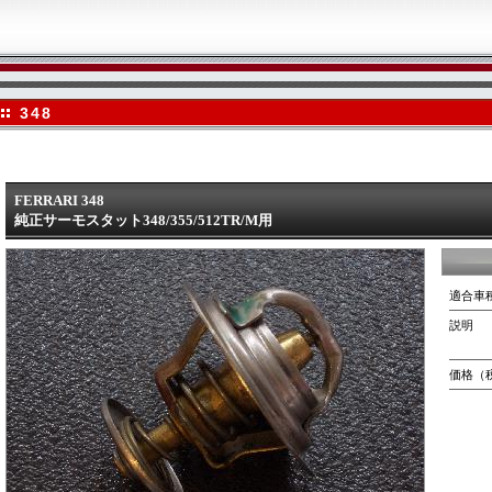
348
FERRARI 348
純正サーモスタット348/355/512TR/M用
適合車
説明
価格（