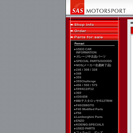
Ferrari
USED CAR
INFORMATION
ガレージ中古品パーツ
SPECIAL PARTS/GOODS
NOS(メーカー生産終了品)
246 / 308 / 328
348
355
355Challenge
456 / 550 / 575
599/612/F12
360
430/458
BB/テスタロッサ/512TR/M
F40/288GTO
F40 Modified Parts
F50
Lamborghini Parts
ENZO
KOENIG-SPECIALS
USED PARTS
フェラーリ グッズ