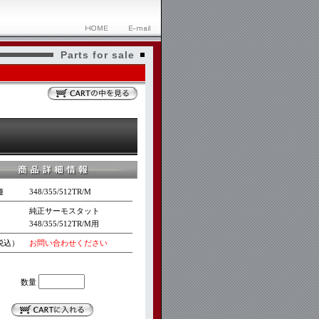
Parts for sale
種
348/355/512TR/M
純正サーモスタット
348/355/512TR/M用
税込）
お問い合わせください
数量