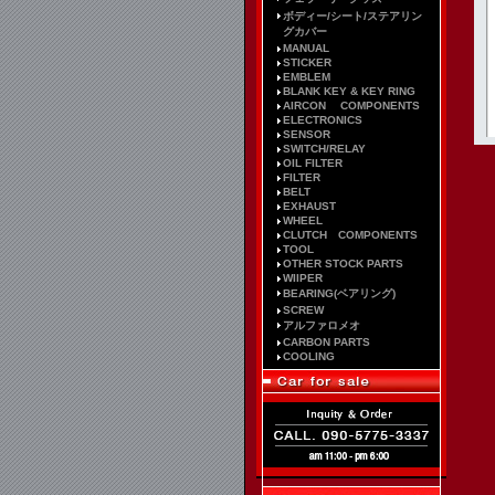
ボディー/シート/ステアリン
グカバー
MANUAL
STICKER
EMBLEM
BLANK KEY & KEY RING
AIRCON COMPONENTS
ELECTRONICS
SENSOR
SWITCH/RELAY
OIL FILTER
FILTER
BELT
EXHAUST
WHEEL
CLUTCH COMPONENTS
TOOL
OTHER STOCK PARTS
WIIPER
BEARING(ベアリング)
SCREW
アルファロメオ
CARBON PARTS
COOLING