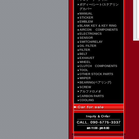
ボディー/シート/ステアリン
グカバー
MANUAL
STICKER
EMBLEM
BLANK KEY & KEY RING
AIRCON COMPONENTS
ELECTRONICS
SENSOR
SWITCH/RELAY
OIL FILTER
FILTER
BELT
EXHAUST
WHEEL
CLUTCH COMPONENTS
TOOL
OTHER STOCK PARTS
WIIPER
BEARING(ベアリング)
SCREW
アルファロメオ
CARBON PARTS
COOLING