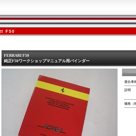
F50
FERRARI F50
純正F50ワークショップマニュアル用バインダー
適合車
説明
価格（