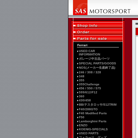
Ferrari
USED CAR
INFORMATION
ガレージ中古品パーツ
SPECIAL PARTS/GOODS
NOS(メーカー生産終了品)
246 / 308 / 328
348
355
355Challenge
456 / 550 / 575
599/612/F12
360
430/458
BB/テスタロッサ/512TR/M
F40/288GTO
F40 Modified Parts
F50
Lamborghini Parts
ENZO
KOENIG-SPECIALS
USED PARTS
フェラーリ グッズ