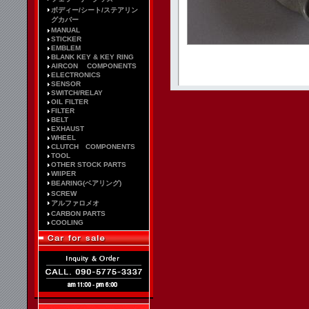
ボディー/シート/ステアリン
グカバー
MANUAL
STICKER
EMBLEM
BLANK KEY & KEY RING
AIRCON COMPONENTS
ELECTRONICS
SENSOR
SWITCH/RELAY
OIL FILTER
FILTER
BELT
EXHAUST
WHEEL
CLUTCH COMPONENTS
TOOL
OTHER STOCK PARTS
WIIPER
BEARING(ベアリング)
SCREW
アルファロメオ
CARBON PARTS
COOLING