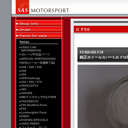
F50
Ferrari
USED CAR
INFORMATION
FERRARI F50
ガレージ中古品パーツ
純正ホイールカバーLH. F50
SPECIAL PARTS/GOODS
NOS(メーカー生産終了品)
246 / 308 / 328
348
355
355Challenge
456 / 550 / 575
599/612/F12
360
430/458
BB/テスタロッサ/512TR/M
F40/288GTO
F40 Modified Parts
F50
Lamborghini Parts
ENZO
KOENIG-SPECIALS
USED PARTS
フェラーリ グッズ