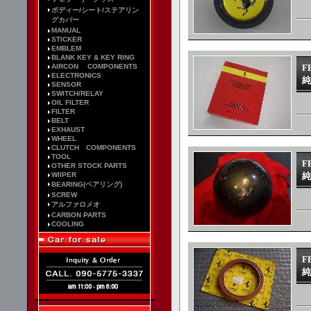
ボディー/シート/ステアリン
グカバー
MANUAL
STICKER
EMBLEM
BLANK KEY & KEY RING
AIRCON COMPONENTS
F
ELECTRONICS
純
SENSOR
SWITCH/RELAY
OIL FILTER
FILTER
BELT
EXHAUST
WHEEL
CLUTCH COMPONENTS
TOOL
F
OTHER STOCK PARTS
WIIPER
純
BEARING(ベアリング)
SCREW
アルファロメオ
CARBON PARTS
COOLING
F
純