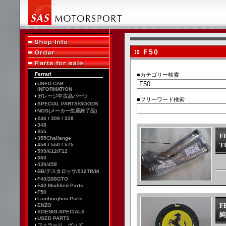
F50
Ferrari
■カテゴリー検索
USED CAR
INFORMATION
ガレージ中古品パーツ
■フリーワード検索
SPECIAL PARTS/GOODS
NOS(メーカー生産終了品)
246 / 308 / 328
348
355
F
355Challenge
T
456 / 550 / 575
599/612/F12
360
430/458
BB/テスタロッサ/512TR/M
F40/288GTO
F40 Modified Parts
F50
Lamborghini Parts
F
ENZO
KOENIG-SPECIALS
純
USED PARTS
フェラーリ グッズ