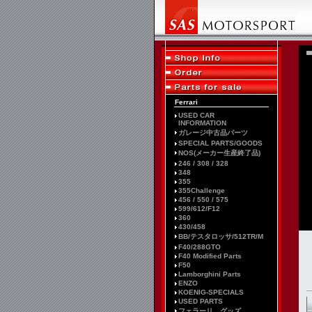
Ferrari
USED CAR
INFORMATION
ガレージ中古品パーツ
SPECIAL PARTS/GOODS
NOS(メーカー生産終了品)
246 / 308 / 328
348
355
355Challenge
456 / 550 / 575
599/612/F12
360
430/458
BB/テスタロッサ/512TR/M
F40/288GTO
F40 Modified Parts
F50
Lamborghini Parts
ENZO
KOENIG-SPECIALS
USED PARTS
フェラーリ グッズ