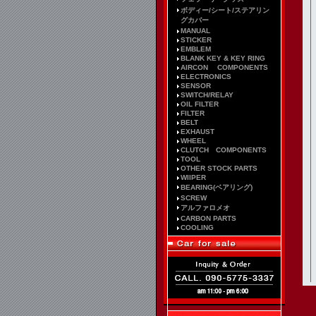
ボディー/シート/ステアリン
グカバー
MANUAL
STICKER
EMBLEM
BLANK KEY & KEY RING
AIRCON COMPONENTS
ELECTRONICS
SENSOR
SWITCH/RELAY
OIL FILTER
FILTER
BELT
EXHAUST
WHEEL
CLUTCH COMPONENTS
TOOL
OTHER STOCK PARTS
WIIPER
BEARING(ベアリング)
SCREW
アルファロメオ
CARBON PARTS
COOLING