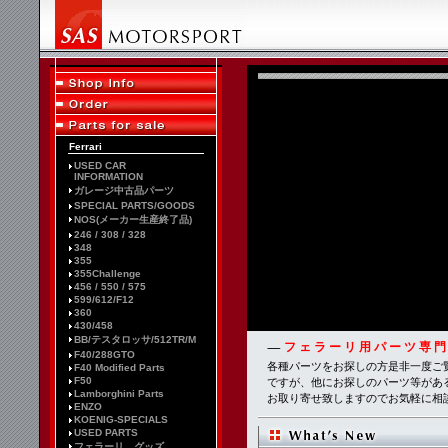
Ferrari
USED CAR
INFORMATION
ガレージ中古品パーツ
SPECIAL PARTS/GOODS
NOS(メーカー生産終了品)
246 / 308 / 328
348
355
355Challenge
456 / 550 / 575
599/612/F12
360
430/458
BB/テスタロッサ/512TR/M
フェラーリ用パーツ専
------
F40/288GTO
各種パーツをお探しの方是非一度ご
F40 Modified Parts
F50
ですが、他にお探しのパーツ等があ
Lamborghini Parts
お取り寄せ致しますのでお気軽に相
ENZO
KOENIG-SPECIALS
USED PARTS
フェラーリ グッズ