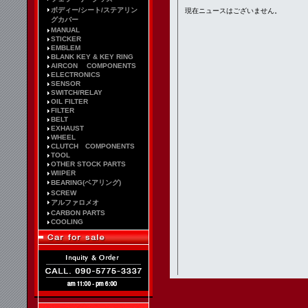
ボディー/シート/ステアリン
グカバー
MANUAL
STICKER
EMBLEM
BLANK KEY & KEY RING
AIRCON COMPONENTS
ELECTRONICS
SENSOR
SWITCH/RELAY
OIL FILTER
FILTER
BELT
EXHAUST
WHEEL
CLUTCH COMPONENTS
TOOL
OTHER STOCK PARTS
WIIPER
BEARING(ベアリング)
SCREW
アルファロメオ
CARBON PARTS
COOLING